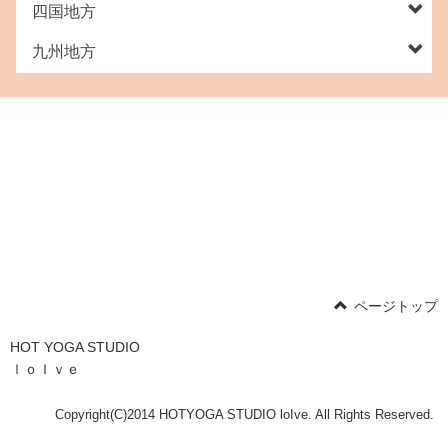
四国地方
九州地方
ページトップ
HOT YOGA STUDIO
ｌｏＩｖｅ
Copyright(C)2014 HOTYOGA STUDIO loIve. All Rights Reserved.