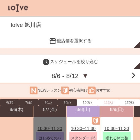
loIve 旭川店
他店舗を選択する
スケジュールを絞り込む
8/6 - 8/12
▼
NEWレッスン
初心者向け
おすすめ
6(木)
7(金)
8(土)
9(日)
10(月)
11(火)
12(水)
8/6(木)
8/7(金)
8/8(土)
8/9(日)
10:30~11:30
10:30~11:30
10:30~11:30
はじめてのパ
スタンダード6
眠れる体に整