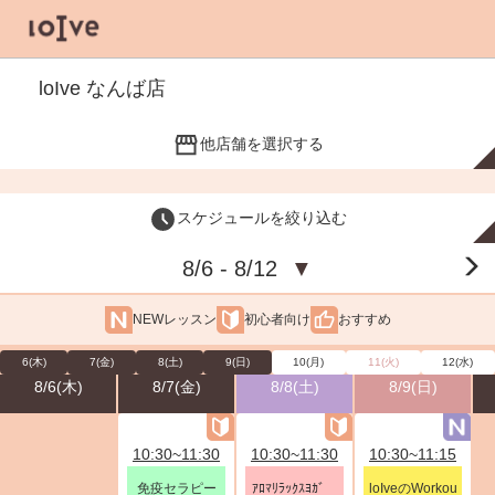
loIve なんば店
他店舗を選択する
スケジュールを絞り込む
8/6 - 8/12
▼
NEWレッスン
初心者向け
おすすめ
6(木)
7(金)
8(土)
9(日)
10(月)
11(火)
12(水)
8/6(木)
8/7(金)
8/8(土)
8/9(日)
10:30~11:30
10:30~11:30
10:30~11:15
免疫セラピー
ｱﾛﾏﾘﾗｯｸｽﾖｶﾞ
loIveのWorkou