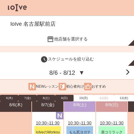
loIve 名古屋駅前店
他店舗を選択する
スケジュールを絞り込む
8/6 - 8/12
▼
NEWレッスン
初心者向け
おすすめ
6(木)
7(金)
8(土)
9(日)
10(月)
11(火)
12(水)
8/6(木)
8/7(金)
8/8(土)
8/9(日)
10:30~11:30
10:30~11:30
10:30~11:30
loIveのWorkou
もも尻ヨガテ
肩コリラック