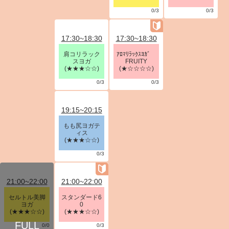
0/3
0/3
17:30~18:30
17:30~18:30
肩コリラック
ｱﾛﾏﾘﾗｯｸｽﾖｶﾞ
スヨガ
FRUITY
(★★★☆☆)
(★☆☆☆☆)
0/3
0/3
19:15~20:15
もも尻ヨガテ
ィス
(★★★☆☆)
0/3
21:00~22:00
21:00~22:00
セルトル美脚
スタンダード6
ヨガ
0
(★★★☆☆)
(★★★☆☆)
0/0
0/3