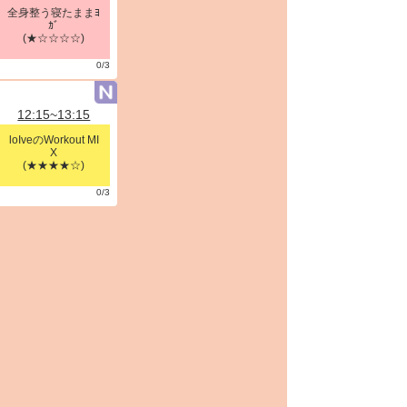
全身整う寝たままﾖ
ｶﾞ
(★☆☆☆☆)
0/3
12:15~13:15
loIveのWorkout MI
X
(★★★★☆)
0/3