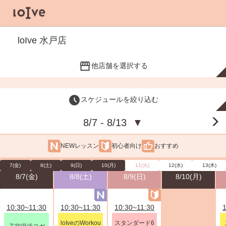
loIve 水戸店
他店舗を選択する
スケジュールを絞り込む
8/7 - 8/13
▼
NEWレッスン
初心者向け
おすすめ
7(金)
8(土)
9(日)
10(月)
11(火)
12(水)
13(木)
8/7(金)
8/8(土)
8/9(日)
8/10(月)
10:30~11:30
10:30~11:30
10:30~11:30
loIveのWorkou
スタンダード6