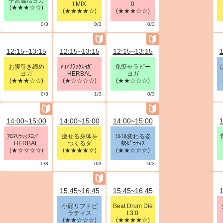
子宮温活ヨガ
t MIX
0
(★★★☆☆)
(★★★★☆)
(★★★☆☆)
0/3
0/3
0/3
12:15~13:15
12:15~13:15
12:15~13:15
1
お腹引き締め
ｱﾛﾏﾘﾗｯｸｽﾖｶﾞ
免疫セラピー
ヨガ
HERBAL
ヨガ
(★★★☆☆)
(★☆☆☆☆)
(★★☆☆☆)
0/3
1/3
0/3
14:00~15:00
14:00~15:00
14:00~15:00
1
ｱﾛﾏﾘﾗｯｸｽﾖｶﾞ
痩せる身体を
ﾐﾙﾐﾙ変わる姿
HERBAL
つくるダ
勢ﾋﾟﾗﾃｨｽ
(★☆☆☆☆)
(★★★★☆)
(★★☆☆☆)
0/3
0/3
0/3
15:45~16:45
15:45~16:45
1
小顔リフトピ
Beat Drum Die
ラティス
t 3.0
(★★☆☆☆)
(★★★★☆)