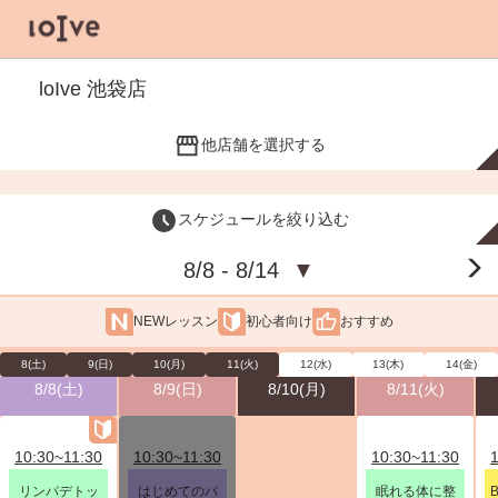
loIve 池袋店
他店舗を選択する
スケジュールを絞り込む
8/8 - 8/14
▼
NEWレッスン
初心者向け
おすすめ
8(土)
9(日)
10(月)
11(火)
12(水)
13(木)
14(金)
8/8(土)
8/9(日)
8/10(月)
8/11(火)
10:30~11:30
10:30~11:30
10:30~11:30
リンパデトッ
はじめてのパ
眠れる体に整
B