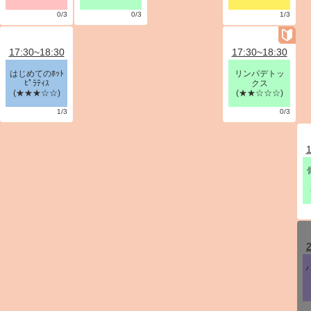
0/3
0/3
1/3
17:30~18:30
17:30~18:30
はじめてのﾎｯﾄ
リンパデトッ
ﾋﾟﾗﾃｨｽ
クス
(★★★☆☆)
(★★☆☆☆)
1/3
0/3
1
2