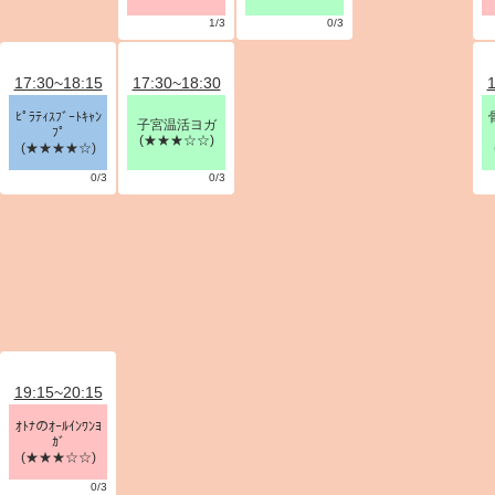
1/3
0/3
17:30~18:15
17:30~18:30
1
ﾋﾟﾗﾃｨｽﾌﾞｰﾄｷｬﾝ
子宮温活ヨガ
ﾌﾟ
(★★★☆☆)
(★★★★☆)
0/3
0/3
19:15~20:15
ｵﾄﾅのｵｰﾙｲﾝﾜﾝﾖ
ｶﾞ
(★★★☆☆)
0/3