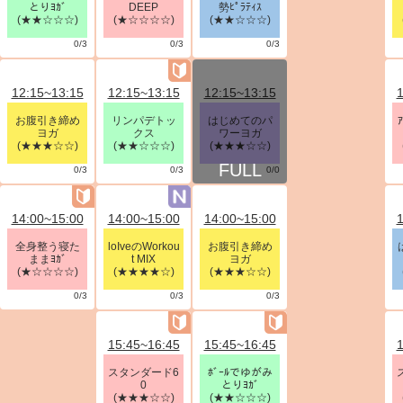
とりﾖｶﾞ
DEEP
勢ﾋﾟﾗﾃｨｽ
(★★☆☆☆)
(★☆☆☆☆)
(★★☆☆☆)
0/3
0/3
0/3
12:15~13:15
12:15~13:15
12:15~13:15
1
お腹引き締め
リンパデトッ
はじめてのパ
ヨガ
クス
ワーヨガ
(★★★☆☆)
(★★☆☆☆)
(★★★☆☆)
0/3
0/3
0/0
14:00~15:00
14:00~15:00
14:00~15:00
1
全身整う寝た
loIveのWorkou
お腹引き締め
ままﾖｶﾞ
t MIX
ヨガ
(★☆☆☆☆)
(★★★★☆)
(★★★☆☆)
0/3
0/3
0/3
15:45~16:45
15:45~16:45
1
スタンダード6
ﾎﾞｰﾙでゆがみ
0
とりﾖｶﾞ
(★★★☆☆)
(★★☆☆☆)