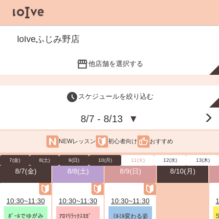
loIveふじみ野店
他店舗を選択する
スケジュールを絞り込む
8/7 - 8/13
▼
NEWレッスン
初心者向け
おすすめ
7(金)
8(土)
9(日)
10(月)
11(火)
12(水)
13(木)
8/7(金)
8/8(土)
8/9(日)
8/10(月)
10:30~11:30
10:30~11:30
10:30~11:30
ﾎﾞｰﾙでゆがみ
ｱﾛﾏﾘﾗｯｸｽﾖｶﾞ
ﾐﾙﾐﾙ変わる姿
S