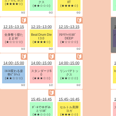
エアロビヨガ
クス
IIT
(★★★★☆)
(★★☆☆☆)
(★★★★☆)
0/2
0/2
0/2
12:15~13:15
12:15~13:00
12:15~13:15
1
全身整う寝た
Beat Drum Die
ｱﾛﾏﾘﾗｯｸｽﾖｶﾞ
ままﾖｶﾞ
t 3.0
DEEP
(★☆☆☆☆)
(★★★★☆)
(★☆☆☆☆)
0/2
0/2
0/2
14:00~15:00
14:00~15:00
14:00~15:00
1
ﾐﾙﾐﾙ変わる姿
スタンダード6
リンパデトッ
l
勢ﾋﾟﾗﾃｨｽ
0
クス
(★★☆☆☆)
(★★★☆☆)
(★★☆☆☆)
0/2
1/2
0/2
15:45~16:45
15:45~16:45
1
ﾎﾞｰﾙでゆがみ
セルトル美脚
とりﾖｶﾞ
ヨガ
(★★☆☆☆)
(★★★☆☆)