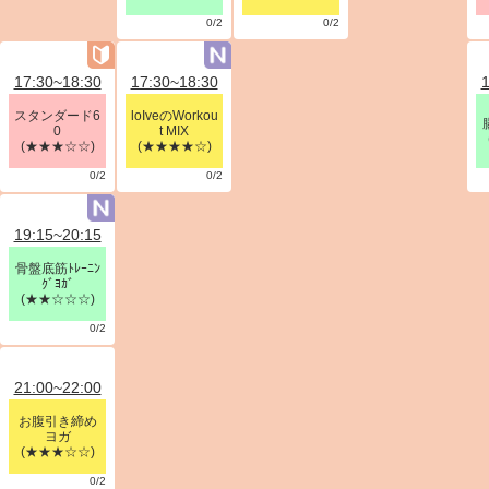
0/2
0/2
17:30~18:30
17:30~18:30
1
スタンダード6
loIveのWorkou
0
t MIX
(★★★☆☆)
(★★★★☆)
0/2
0/2
19:15~20:15
骨盤底筋ﾄﾚｰﾆﾝ
ｸﾞﾖｶﾞ
(★★☆☆☆)
0/2
21:00~22:00
お腹引き締め
ヨガ
(★★★☆☆)
0/2