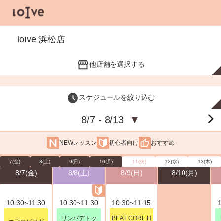
loIve 浜松店
他店舗を選択する
スケジュールを絞り込む
8/7 - 8/13
▼
NEWレッスン
初心者向け
おすすめ
7(金)
8(土)
9(日)
10(月)
11(火)
12(水)
13(木)
8/7(金)
8/8(土)
8/9(日)
8/10(月)
10:30~11:30
10:30~11:30
10:30~11:15
リンパデトッ
BEAT CORE H