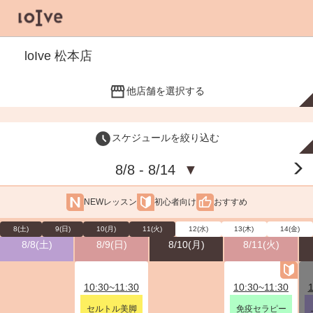
loIve 松本店
他店舗を選択する
スケジュールを絞り込む
8/8 - 8/14
▼
NEWレッスン
初心者向け
おすすめ
8(土)
9(日)
10(月)
11(火)
12(水)
13(木)
14(金)
8/8(土)
8/9(日)
8/10(月)
8/11(火)
10:30~11:30
10:30~11:30
1
セルトル美脚
免疫セラピー