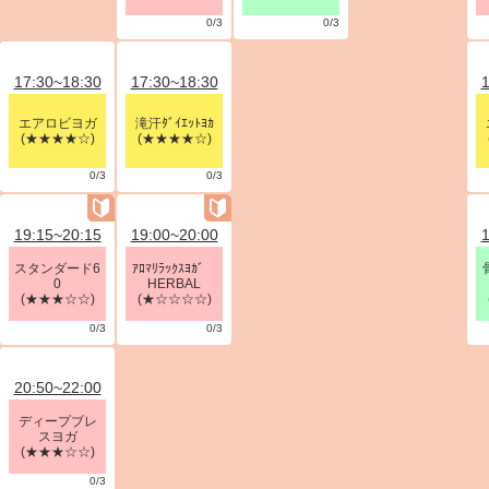
0/3
0/3
17:30~18:30
17:30~18:30
1
エアロビヨガ
滝汗ﾀﾞｲｴｯﾄﾖｶ
(★★★★☆)
(★★★★☆)
0/3
0/3
19:15~20:15
19:00~20:00
1
スタンダード6
ｱﾛﾏﾘﾗｯｸｽﾖｶﾞ
0
HERBAL
(★★★☆☆)
(★☆☆☆☆)
0/3
0/3
20:50~22:00
ディープブレ
スヨガ
(★★★☆☆)
0/3