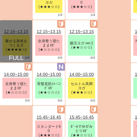
ヨガ
0
(★★★☆☆)
(★★★☆☆)
1/3
1/3
12:15~13:15
12:15~13:15
12:15~13:15
1
痩せる身体を
全身整う寝た
腸活ヨガ ver.2
つくるダ
ままﾖｶﾞ
(★★☆☆☆)
(★★★★☆)
(★☆☆☆☆)
0/0
0/3
0/3
14:00~15:00
14:00~15:00
14:00~15:00
1
全身整う寝た
骨盤底筋ﾄﾚｰﾆﾝ
セルトル美脚
ままﾖｶﾞ
ｸﾞﾖｶﾞ
ヨガ
(★☆☆☆☆)
(★★☆☆☆)
(★★★☆☆)
0/3
0/3
0/3
15:45~16:45
15:45~16:45
1
スタンダード6
ﾎﾞｰﾙでゆがみ
0
とりﾖｶﾞ
(★★★☆☆)
(★★☆☆☆)