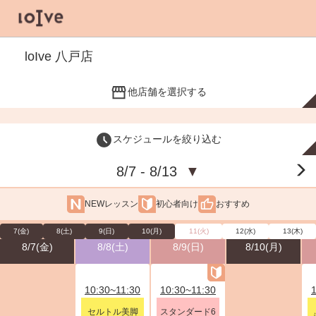
loIve 八戸店
他店舗を選択する
スケジュールを絞り込む
8/7 - 8/13
▼
NEWレッスン
初心者向け
おすすめ
7(金)
8(土)
9(日)
10(月)
11(火)
12(水)
13(木)
8/7(金)
8/8(土)
8/9(日)
8/10(月)
10:30~11:30
10:30~11:30
セルトル美脚
スタンダード6