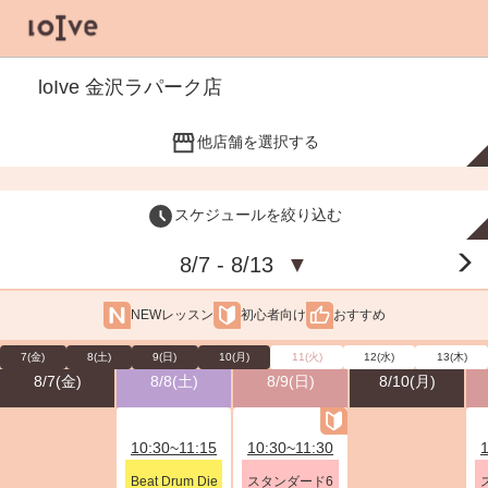
loIve 金沢ラパーク店
他店舗を選択する
スケジュールを絞り込む
8/7 - 8/13
▼
NEWレッスン
初心者向け
おすすめ
7(金)
8(土)
9(日)
10(月)
11(火)
12(水)
13(木)
8/7(金)
8/8(土)
8/9(日)
8/10(月)
10:30~11:15
10:30~11:30
Beat Drum Die
スタンダード6