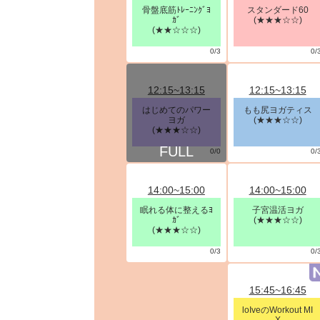
骨盤底筋ﾄﾚｰﾆﾝｸﾞﾖ
スタンダード60
ｶﾞ
(★★★☆☆)
(★★☆☆☆)
0/3
0/
12:15~13:15
12:15~13:15
はじめてのパワー
もも尻ヨガティス
ヨガ
(★★★☆☆)
(★★★☆☆)
0/0
0/
14:00~15:00
14:00~15:00
眠れる体に整えるﾖ
子宮温活ヨガ
ｶﾞ
(★★★☆☆)
(★★★☆☆)
0/3
0/
15:45~16:45
loIveのWorkout MI