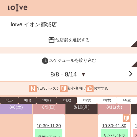
loIve イオン都城店
他店舗を選択する
スケジュールを絞り込む
8/8 - 8/14
▼
NEWレッスン
初心者向け
おすすめ
8(土)
9(日)
10(月)
11(火)
12(水)
13(木)
14(金)
8/8(土)
8/9(日)
8/10(月)
8/11(火)
10:30~11:30
10:30~11:30
リンパデトッ