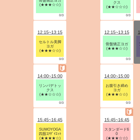
骨盤矯正ヨガ
クス
(★★★☆☆)
(★★☆☆☆)
0/3
0/3
12:15~13:15
12:15~13:15
1
セルトル美脚
骨盤矯正ヨガ
ヨガ
(★★★☆☆)
(★★★☆☆)
0/3
0/3
14:00~15:00
14:00~15:00
リンパデトッ
お腹引き締め
クス
ヨガ
(★★☆☆☆)
(★★★☆☆)
0/3
0/3
15:45~16:45
15:45~16:45
SUMOYOGA
スタンダード6
四股ｺｱﾀﾞｲｴｯﾄ
0
(★★★★☆)
(★★★☆☆)