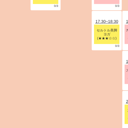
0/3
0/3
17:30~18:30
1
セルトル美脚
ヨガ
(★★★☆☆)
0/3
1
2