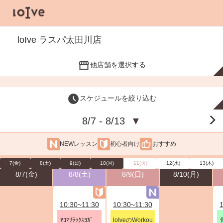
loIve ラスパ太田川店
他店舗を選択する
スケジュールを絞り込む
8/7 - 8/13
▼
NEWレッスン
初心者向け
おすすめ
7(金)
8(土)
9(日)
10(月)
11(火)
12(水)
13(木)
8/7(金)
8/8(土)
8/9(日)
8/10(月)
10:30~11:30
10:30~11:30
ｱﾛﾏﾘﾗｯｸｽﾖｶﾞ
loIveのWorkou