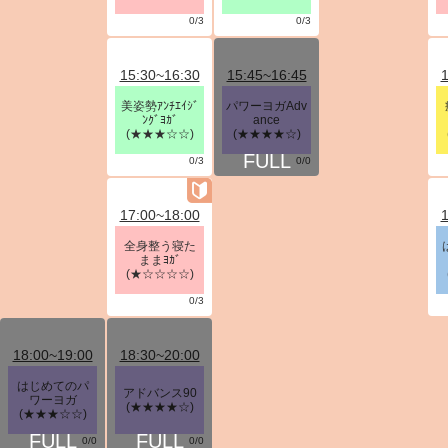
0/3
0/3
15:30~16:30
15:45~16:45
1
美姿勢ｱﾝﾁｴｲｼﾞ
パワーヨガAdv
ﾝｸﾞﾖｶﾞ
ance
(★★★☆☆)
(★★★★☆)
0/3
0/0
17:00~18:00
1
全身整う寝た
ままﾖｶﾞ
(★☆☆☆☆)
0/3
18:00~19:00
18:30~20:00
はじめてのパ
アドバンス90
ワーヨガ
(★★★★☆)
(★★★☆☆)
0/0
0/0