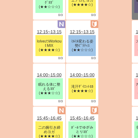
エアロビヨガ
ｸﾞﾖｶﾞ
(★★★★☆)
(★★☆☆☆)
0/3
0/3
12:15~13:15
12:15~13:15
1
loIveのWorkou
ﾐﾙﾐﾙ変わる姿
t MIX
勢ﾋﾟﾗﾃｨｽ
(★★★★☆)
(★★☆☆☆)
0/3
0/3
14:00~15:00
14:00~15:00
1
眠れる体に整
滝汗ﾀﾞｲｴｯﾄﾖｶ
えるﾖｶﾞ
(★★★★☆)
(★★★☆☆)
0/3
0/3
15:45~16:45
15:45~16:45
1
二の腕引き締
ﾎﾞｰﾙでゆがみ
めヨガ
とりﾖｶﾞ
(★★★★☆)
(★★☆☆☆)