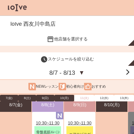
loIve 西友川中島店
他店舗を選択する
スケジュールを絞り込む
8/7 - 8/13
▼
NEWレッスン
初心者向け
おすすめ
7(金)
8(土)
9(日)
10(月)
11(火)
12(水)
13(木)
8/7(金)
8/8(土)
8/9(日)
8/10(月)
10:30~11:30
10:30~11:30
骨盤底筋ﾄﾚｰﾆﾝ