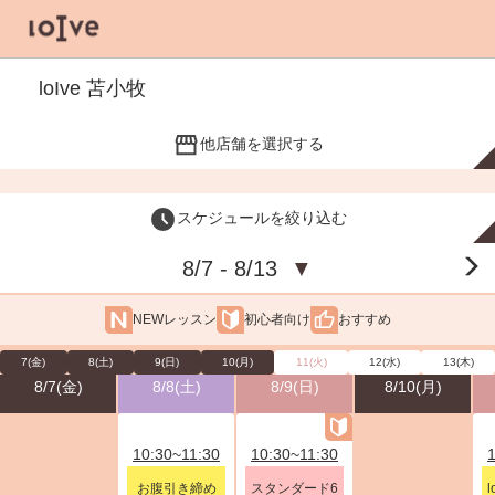
loIve 苫小牧
他店舗を選択する
スケジュールを絞り込む
8/7 - 8/13
▼
NEWレッスン
初心者向け
おすすめ
7(金)
8(土)
9(日)
10(月)
11(火)
12(水)
13(木)
8/7(金)
8/8(土)
8/9(日)
8/10(月)
10:30~11:30
10:30~11:30
お腹引き締め
スタンダード6
l