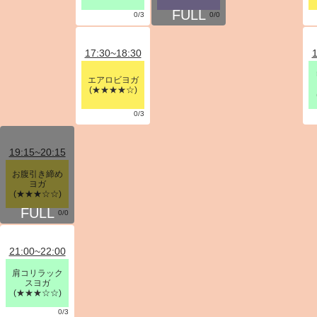
0/3
0/0
17:30~18:30
1
エアロビヨガ
(★★★★☆)
0/3
19:15~20:15
お腹引き締め
ヨガ
(★★★☆☆)
0/0
21:00~22:00
肩コリラック
スヨガ
(★★★☆☆)
0/3