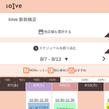
loIve 新前橋店
他店舗を選択する
スケジュールを絞り込む
8/7 - 8/13
▼
NEWレッスン
初心者向け
おすすめ
7(金)
8(土)
9(日)
10(月)
11(火)
12(水)
13(木)
8/7(金)
8/8(土)
8/9(日)
8/10(月)
10:30~11:30
10:30~11:30
はじめてのﾎｯﾄ
B